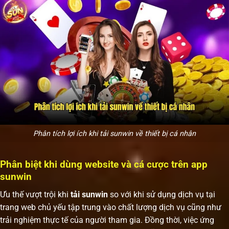
Phân tích lợi ích khi tải sunwin về thiết bị cá nhân
Phân biệt khi dùng website và cá cược trên app
sunwin
Ưu thế vượt trội khi
tải sunwin
so với khi sử dụng dịch vụ tại
trang web chủ yếu tập trung vào chất lượng dịch vụ cũng như
trải nghiệm thực tế của người tham gia. Đồng thời, việc ứng