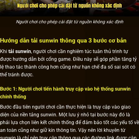
Người chơi cho phép cài đặt từ nguồn không xác định
Hướng dẫn tải sunwin thông qua 3 bước cơ bản
Khi
tải sunwin
, người chơi cần nghiêm túc tuân thủ trình tự
được hướng dẫn bởi cổng game. Điều này sẽ góp phần tăng tỷ
lệ thao tác thành công hơn cũng như hạn chế đa số sai sót có
thể tránh được.
Bước 1: Người chơi tiến hành truy cập vào hệ thống sunwin
chính thống
Bước đầu tiên người chơi cần thực hiện là truy cập vào giao
diện của nền tảng sunwin. Một lưu ý nhỏ tại bước này đó là
phải lựa chọn liên kết chính thống để đảm bảo tốt các yếu tố về
an toàn cũng như giữ kín thông tin. Vậy nên lời khuyên từ
sunwin là chỉ nên truy cập thông qua các đường link được cập