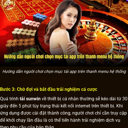
Hướng dẫn người chơi chọn mục tải app trên thanh menu hệ thống
Bước 3: Chờ đợi và bắt đầu trải nghiệm cá cược
Quá trình
tải sunwin
về thiết bị cá nhân thường sẽ kéo dài từ 30
giây đến 5 phút tùy trạng thái kết nối internet trên thiết bị. Khi
ứng dụng được cài đặt thành công, người chơi chỉ cần truy cập
để khởi chạy lần đầu là có thể tiến hành trải nghiệm dịch vụ
theo nhu cầu của bản thân.