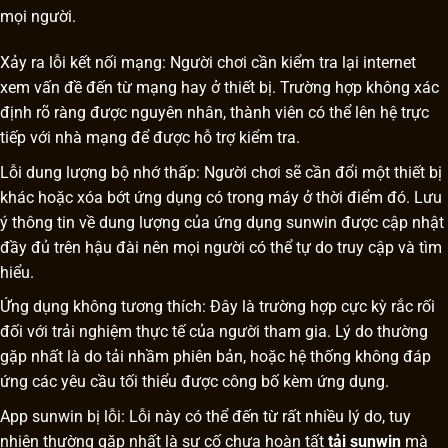
mọi người.
Xảy ra lỗi kết nối mạng: Người chơi cần kiểm tra lại internet
xem vấn đề đến từ mạng hay ở thiết bị. Trường hợp không xác
định rõ ràng được nguyên nhân, thành viên có thể lên hệ trực
tiếp với nhà mạng để được hỗ trợ kiểm tra.
Lỗi dung lượng bộ nhớ thấp: Người chơi sẽ cần đổi một thiết bị
khác hoặc xóa bớt ứng dụng có trong máy ở thời điểm đó. Lưu
ý thông tin về dung lượng của ứng dụng sunwin được cập nhật
đầy đủ trên hậu đài nên mọi người có thể tự do truy cập và tìm
hiểu.
Ứng dụng không tương thích: Đây là trường hợp cực kỳ rắc rối
đối với trải nghiệm thực tế của người tham gia. Lý do thường
gặp nhất là do tải nhầm phiên bản, hoặc hệ thống không đáp
ứng các yêu cầu tối thiểu được công bố kèm ứng dụng.
App sunwin bị lỗi: Lỗi này có thể đến từ rất nhiều lý do, tuy
nhiên thường gặp nhất là sự cố chưa hoàn tất
tải sunwin
mà