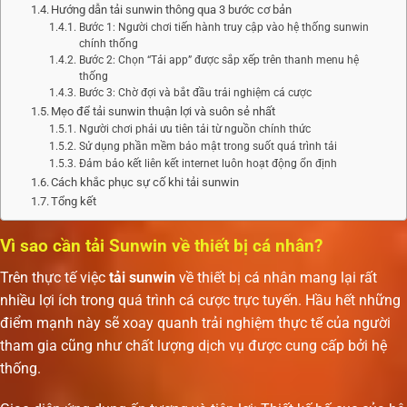
Hướng dẫn tải sunwin thông qua 3 bước cơ bản
Bước 1: Người chơi tiến hành truy cập vào hệ thống sunwin
chính thống
Bước 2: Chọn “Tải app” được sắp xếp trên thanh menu hệ
thống
Bước 3: Chờ đợi và bắt đầu trải nghiệm cá cược
Mẹo để tải sunwin thuận lợi và suôn sẻ nhất
Người chơi phải ưu tiên tải từ nguồn chính thức
Sử dụng phần mềm bảo mật trong suốt quá trình tải
Đảm bảo kết liên kết internet luôn hoạt động ổn định
Cách khắc phục sự cố khi tải sunwin
Tổng kết
Vì sao cần tải
Sunwin
về thiết bị cá nhân?
Trên thực tế việc
tải sunwin
về thiết bị cá nhân mang lại rất
nhiều lợi ích trong quá trình cá cược trực tuyến. Hầu hết những
điểm mạnh này sẽ xoay quanh trải nghiệm thực tế của người
tham gia cũng như chất lượng dịch vụ được cung cấp bởi hệ
thống.