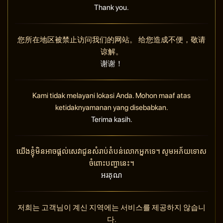
Thank you.
您所在地区被禁止访问我们的网站。 给您造成不便，敬请
谅解。
谢谢！
Kami tidak melayani lokasi Anda. Mohon maaf atas
ketidaknyamanan yang disebabkan.
Terima kasih.
យើងខ្ញុំមិនអាចផ្តល់សេវាជូនសំរាប់តំបន់លោកអ្នកទេ។ សូមអភ័យទោស
ចំពោះបញ្ហានេះ។
អរគុណ
저희는 고객님이 계신 지역에는 서비스를 제공하지 않습니
다.