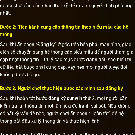
người chơi cần cân nhắc thật kỹ để đưa ra quyết định phù hợp
nhất.
Bước 2: Tiến hành cung cấp thông tin theo biểu mẫu của hệ
thống
Sau khi ấn chọn “Đăng ký” ở góc trên bên phải màn hình, giao
diện sẽ chuyển sang hệ thống các biểu mẫu để người tham gia
cập nhật thông tin. Lưu ý các mục được đánh dấu sao biểu thị
dữ liệu bắt buộc phải cung cấp, vậy nên mọi người tuyệt đối
không được bỏ qua.
Bước 3: Người chơi thực hiện bước xác minh sau đăng ký
Sau khi hoàn tất bước
đăng ký sunwin
thứ 2, mọi người cần
kiểm tra lại thông tin một lần nữa để tránh sai sót. Nếu không
có bất kỳ vấn đề nào, người chơi ấn chọn “Hoàn tất” để hệ
thống bắt đầu xử lý thông tin và thực hiện lệnh.
Trong khoảng từ 30 giây đến 3 phút, hệ thống sẽ gửi cho người