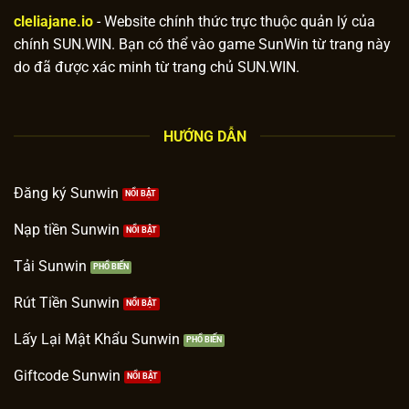
cleliajane.io
- Website chính thức trực thuộc quản lý của
chính SUN.WIN. Bạn có thể vào game SunWin từ trang này
do đã được xác minh từ trang chủ SUN.WIN.
HƯỚNG DẪN
Đăng ký Sunwin
Nạp tiền Sunwin
Tải Sunwin
Rút Tiền Sunwin
Lấy Lại Mật Khẩu Sunwin
Giftcode Sunwin