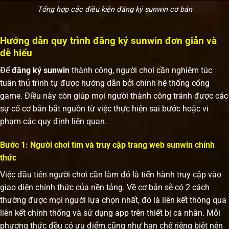
Tổng hợp các điều kiện đăng ký sunwin cơ bản
Hướng dẫn quy trình đăng ký sunwin đơn giản và
dễ hiểu
Để
đăng ký sunwin
thành công, người chơi cần nghiêm túc
tuân thủ trình tự được hướng dẫn bởi chính hệ thống cổng
game. Điều này còn giúp mọi người thành công tránh được các
sự cố cơ bản bắt nguồn từ việc thực hiện sai bước hoặc vi
phạm các quy định liên quan.
Bước 1: Người chơi tìm và truy cập trang web sunwin chính
thức
Việc đầu tiên người chơi cần làm đó là tiến hành truy cập vào
giao diện chính thức của nền tảng. Về cơ bản sẽ có 2 cách
thường được mọi người lựa chọn nhất, đó là liên kết thông qua
liên kết chính thống và sử dụng app trên thiết bị cá nhân. Mỗi
phương thức đều có ưu điểm cũng như hạn chế riêng biệt nên