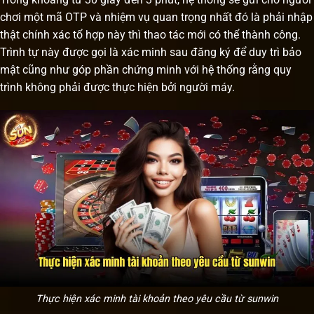
chơi một mã OTP và nhiệm vụ quan trọng nhất đó là phải nhập
thật chính xác tổ hợp này thì thao tác mới có thể thành công.
Trình tự này được gọi là xác minh sau đăng ký để duy trì bảo
mật cũng như góp phần chứng minh với hệ thống rằng quy
trình không phải được thực hiện bởi người máy.
Thực hiện xác minh tài khoản theo yêu cầu từ sunwin