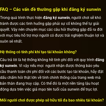
FAQ – Các vấn đề thường gặp khi đăng ký sunwin
Trong quá trình thực hiện
đăng ký sunwin
, người chơi sẽ khó
tránh được các tình huống gặp phải sự cố không thể tự giải
quyết. Vậy nên chuyên mục các câu hỏi thường gặp đã ra đời
với mục tiêu hỗ trợ mọi người có được trải nghiệm thuận lợi và
suôn sẻ nhất.
Hệ thống có tính phí khí tạo tài khoản không?
Câu trả lời là hệ thống không hề tính phí đối với quy trình
đăng
ký sunwin
. Vì vậy nếu mọi người nhận được thông báo yêu
cầu thanh toán chi phí đối với các bước tạo tài khoản, hãy đặt
dấu chấm hỏi thật lớn về tính chính thống của trang web mà
bản thân đang truy cập. Có thể đó là một nền tảng lậu hoạt
động dựa trên việc giả mạo tên tuổi của sunwin để trục lợi.
Mỗi người chơi được phép sở hữu tối đa bao nhiêu tài khoản?