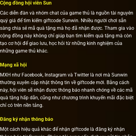
Cộng đồng hội viên Sun
Các diễn đàn và nhóm chat của game thủ là nguồn tài nguyên
quý giá để tìm kiếm giftcode Sunwin. Nhiều người chơi sẵn
sàng chia sẻ mã quà tặng mà họ đã nhận được. Tham gia vào
cộng đồng này không chỉ giúp bạn tìm kiếm quà tặng mà còn
tạo cơ hội để giao lưu, học hỏi từ những kinh nghiệm của
những game thủ khác.
Mạng xã hội
MXH như Facebook, Instagram và Twitter là nơi mà Sunwin
thường xuyên cập nhật thông tin về giftcode mới. Bằng cách
này, hội viên sẽ nhận được thông báo nhanh chóng về các mã
quà tặng hấp dẫn, cũng như chương trình khuyến mãi đặc biệt
chỉ có trên nền tảng.
Đăng ký nhận thông báo
Một cách hiệu quả khác để nhận giftcode là đăng ký nhận