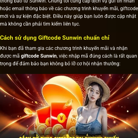
thông báo từ Sunwin. Chúng tôi cung cấp dịch vụ gửi tin nhắn
hoặc email thông báo về các chương trình khuyến mãi, giftcode
mới và sự kiện đặc biệt. Điều này giúp bạn luôn được cập nhật
mà không cần phải tìm kiếm liên tục.
Cách sử dụng Giftcode Sunwin chuẩn chỉ
Khi bạn đã tham gia các chương trình khuyến mãi và nhận
được mã
giftcode Sunwin
, việc nhập mã đúng cách là rất quan
trọng để đảm bảo bạn không bỏ lỡ cơ hội nhận thưởng: