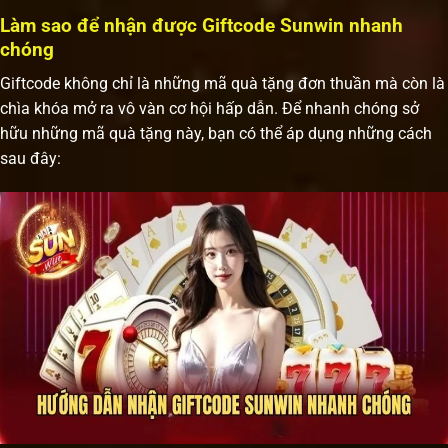
Làm sao để nhận được
Giftcode Sunwin
nhanh
chóng
Giftcode không chỉ là những mã quà tặng đơn thuần mà còn là
chìa khóa mở ra vô vàn cơ hội hấp dẫn. Để nhanh chóng sở
hữu những mã quà tặng này, bạn có thể áp dụng những cách
sau đây: